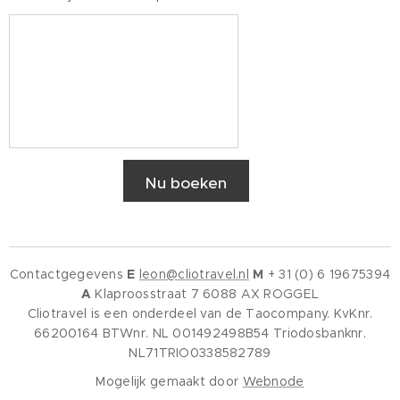
Nu boeken
Contactgegevens
E
leon@cliotravel.nl
M
+ 31 (0) 6 19675394
A
Klaproosstraat 7 6088 AX ROGGEL
Cliotravel is een onderdeel van de Taocompany. KvKnr.
66200164 BTWnr. NL 001492498B54 Triodosbanknr.
NL71TRIO0338582789
Mogelijk gemaakt door
Webnode