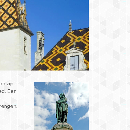
m zijn
ed. Een
rengen.