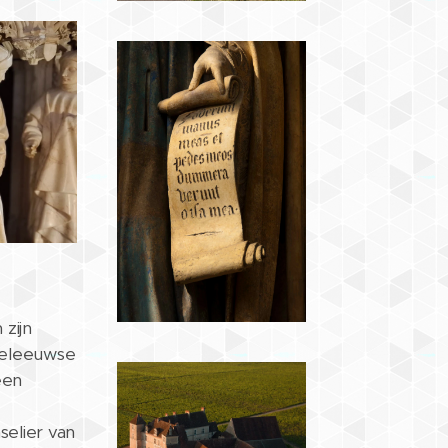
zijn
ddeleeuwse
een
selier van