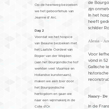
de Bourgon
Op de heenweg bezoeken
zijn onmet
we het geboortehuis van
In het hosp
Jeanne d' Arc.
heeft gedie
schilder R
Dag 2
Voordat we het hospice
Alesia – A
van Beaune bezoeken met
het Laatste Oordeel van
Voor liefh
Rogier van der Weijden
vond in 52
(aan het Bourgondische hof
Gallische l
werkten veel Vlaamse en
historisch
Hollandse kunstenaars),
reconstruc
maken we een toer door
het Bourgondische
hertogdom en gaan we
Nancy– De 
naar een wijnmakerij in de
In de Fran
Cote d'Or.