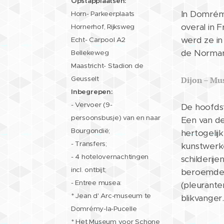
Opstapplaatsen:
In Domrémy
Horn- Parkeerplaats
overal in 
Hornerhof, Rijksweg
werd ze in
Echt- Carpool A2
de Norman
Bellekeweg
Maastricht- Stadion de
Geusselt
Dijon – Mu
Inbegrepen:
- Vervoer (9-
De hoofdst
persoonsbusje) van en naar
Een van d
Bourgondië;
hertogelij
- Transfers;
kunstwerk
- 4 hotelovernachtingen
schilderij
incl. ontbijt;
beroemde, 
- Entree musea:
(pleurante
* Jean d' Arc-museum te
blikvanger.
Domrémy-la-Pucelle
* Het Museum voor Schone