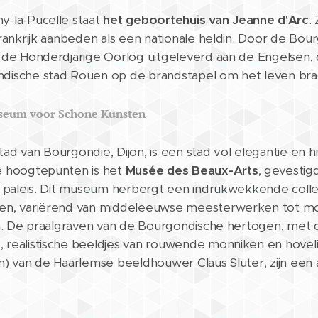
-la-Pucelle staat
het geboortehuis van Jeanne d'Arc
.
Frankrijk aanbeden als een nationale heldin. Door de Bou
 de Honderdjarige Oorlog uitgeleverd aan de Engelsen, d
dische stad Rouen op de brandstapel om het leven bra
seum voor Schone Kunsten
ad van Bourgondië, Dijon, is een stad vol elegantie en hi
e hoogtepunten is het
Musée des Beaux-Arts
, gevestigd
k paleis. Dit museum herbergt een indrukwekkende colle
en, variërend van middeleeuwse meesterwerken tot m
en. De praalgraven van de Bourgondische hertogen, met 
realistische beeldjes van rouwende monniken en hovel
n) van de Haarlemse beeldhouwer Claus Sluter, zijn een