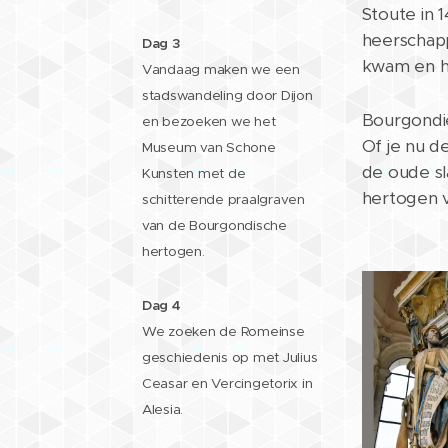
Stoute in
heerschap
Dag 3
kwam en 
Vandaag maken we een
stadswandeling door Dijon
Bourgondië
en bezoeken we het
Of je nu d
Museum van Schone
de oude sl
Kunsten met de
hertogen v
schitterende praalgraven
van de Bourgondische
hertogen.
Dag 4
We zoeken de Romeinse
geschiedenis op met Julius
Ceasar en Vercingetorix in
Alesia.