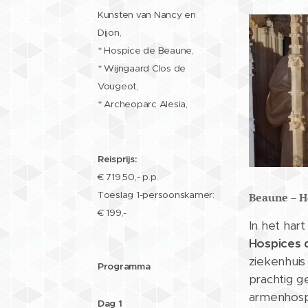
Kunsten van Nancy en
Dijon,
* Hospice de Beaune,
* Wijngaard Clos de
Vougeot,
* Archeoparc Alesia,
Reisprijs:
€ 719,50,- p.p.
Toeslag 1-persoonskamer:
Beaune – H
€ 199,-
In het har
Hospices 
ziekenhuis
Programma
prachtig g
armenhospi
Dag 1