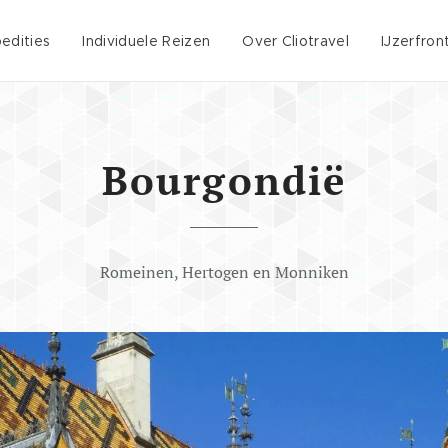
edities
Individuele Reizen
Over Cliotravel
IJzerfron
Bourgondië
Romeinen, Hertogen en Monniken