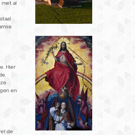
 met al
itaal
aamse
. Hier
 de
eze
ingen en
rel de