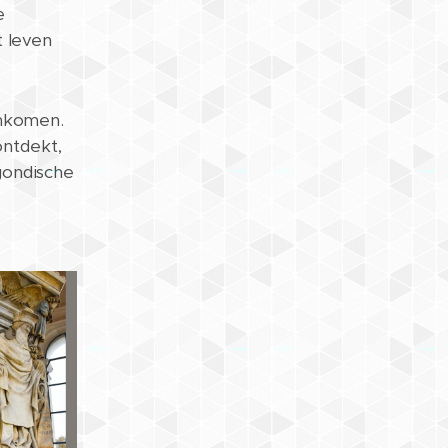
e
 leven
enkomen.
ontdekt,
gondische