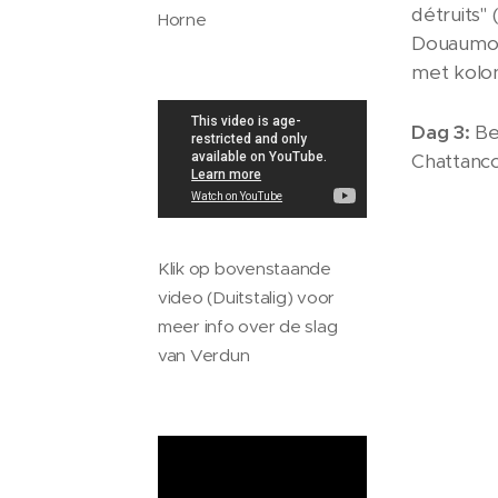
détruits"
Horne
Douaumon
met kolon
Dag 3:
Be
Chattanc
Klik op bovenstaande
video (Duitstalig) voor
meer info over de slag
van Verdun