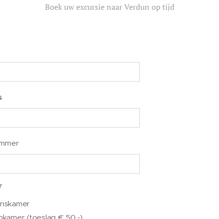
Boek uw excursie naar Verdun op tijd
s
ummer
r
onskamer
nkamer (toeslag € 50,-)