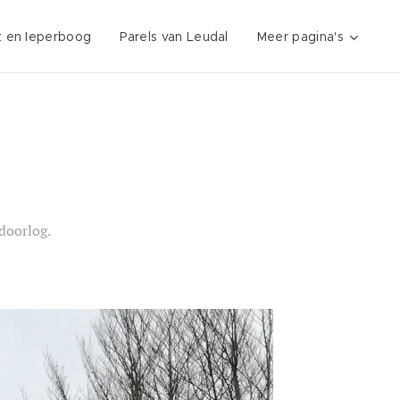
t en Ieperboog
Parels van Leudal
Meer pagina's
doorlog.