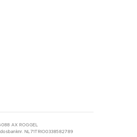
7 6088 AX ROGGEL
iodosbanknr. NL71TRIO0338582789