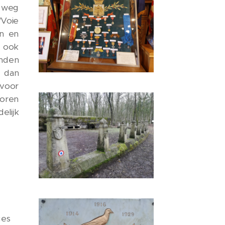
e weg
"Voie
en en
t ook
anden
r dan
 voor
poren
lijk
ges