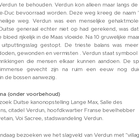
 Verdun te behouden. Verdun kon alleen maar langs d
le-Duc bevoorraad worden. Deze weg kreeg de naam 
 heilige weg. Verdun was een menselijke gehaktmol
Duitse generaal echter niet op had gerekend, was da
e bloed rijkelijk in de Maas vloeide. Na 10 gruwelijke ma
uitputtingsslag gestopt. De trieste balans was mee
doden, gewonden en vermisten . Verdun staat symbool
hrikkingen die mensen elkaar kunnen aandoen. De s
immense gevecht zijn na ruim een eeuw nog duide
 in de bossen aanwezig.
a (onder voorbehoud)
zoek Duitse kanonopstelling Lange Max, Salle des
ns, citadel Verdun, hoofdkwartier Franse bevelhebber
Petain, Voi Sacree, stadswandeling Verdun.
ndaag bezoeken we het slagveld van Verdun met "villa