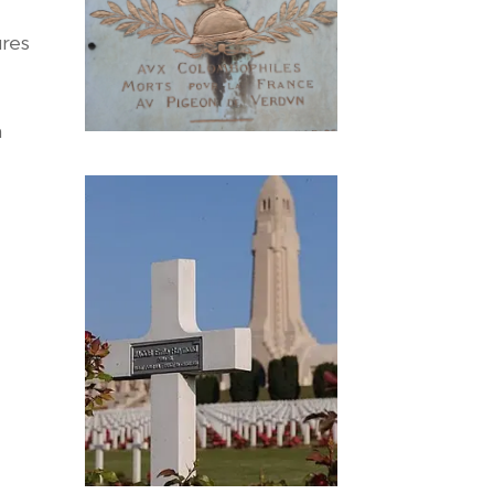
ures
n