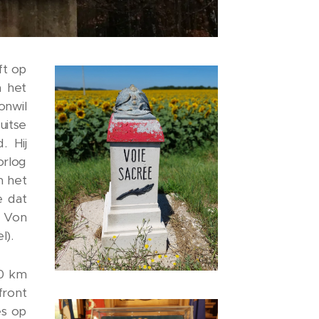
ft op
n het
onwil
itse
. Hij
orlog
m het
e dat
. Von
l).
10 km
front
es op