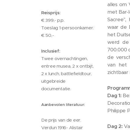
alles om
met Bar-
Reisprijs:
Sacree",
€ 399,- p.p.
waar de 
Toeslag 1-persoonkamer:
het Duits
€ 50,-
werd de 
700.000 
Inclusief:
de versc
Twee overnachtingen,
van het 
entree musea, 2 x ontbijt,
zichtbaar
2 x lunch, battlefieldtour,
uitgebreide
Programm
documentatie.
Dag 1:
Be
Decoratio
Aanbevolen literatuur:
Philippe 
De prijs van de eer.
Dag 2:
Va
Verdun 1916- Alistair