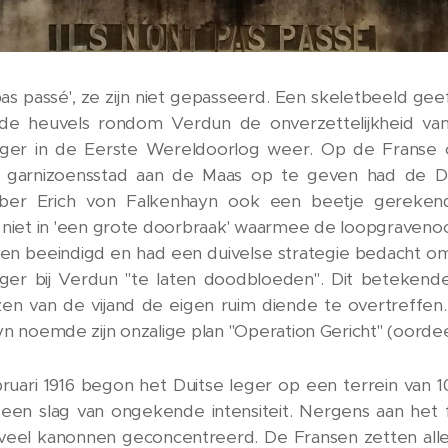
t pas passé', ze zijn niet gepasseerd. Een skeletbeeld gee
de heuvels rondom Verdun de onverzettelijkheid va
eger in de Eerste Wereldoorlog weer. Op de Franse 
garnizoensstad aan de Maas op te geven had de Du
ber Erich von Falkenhayn ook een beetje gerekend
niet in 'een grote doorbraak' waarmee de loopgraveno
en beeindigd en had een duivelse strategie bedacht o
eger bij Verdun "te laten doodbloeden". Dit betekend
zen van de vijand de eigen ruim diende te overtreffen
n noemde zijn onzalige plan "Operation Gericht" (oordee
ruari 1916 begon het Duitse leger op een terrein van 
 een slag van ongekende intensiteit. Nergens aan het 
veel kanonnen geconcentreerd. De Fransen zetten all