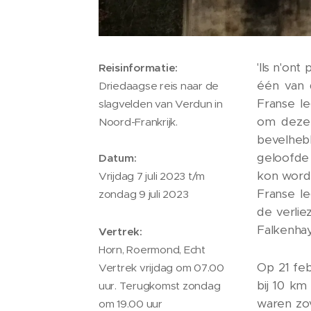
'Ils n'on
Reisinformatie:
één van 
Driedaagse reis naar de
Franse l
slagvelden van Verdun in
om deze 
Noord-Frankrijk.
bevelheb
geloofde 
Datum:
kon word
Vrijdag 7 juli 2023 t/m
Franse l
zondag 9 juli 2023
de verlie
Falkenhay
Vertrek:
Horn, Roermond, Echt
Op 21 feb
Vertrek vrijdag om 07.00
bij 10 km
uur. Terugkomst zondag
waren zo
om 19.00 uur