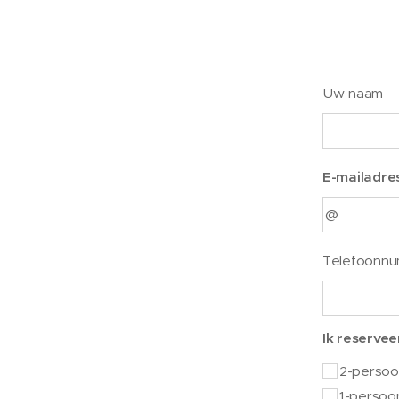
Uw naam
E-mailadre
Telefoonn
Ik reservee
2-perso
1-persoo