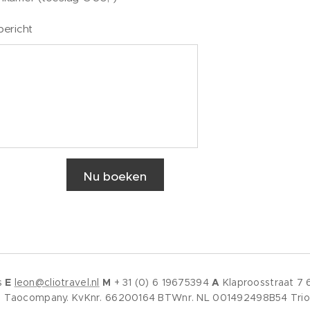
bericht
Nu boeken
s
E
leon@cliotravel.nl
M
+ 31 (0) 6 19675394
A
Klaproosstraat 
n de Taocompany. KvKnr. 66200164 BTWnr. NL 001492498B54 Tr