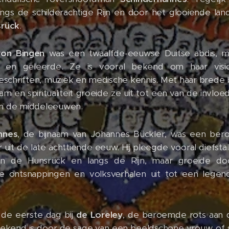
angs de schilderachtige Rijn en door het glooiende lan
srück
.
von Bingen
was een twaalfde-eeuwse Duitse abdis, my
 en geleerde. Ze is vooral bekend om haar visi
geschriften, muziek en medische kennis. Met haar brede 
aam en spiritualiteit groeide ze uit tot een van de invloed
n de middeleeuwen.
nnes
, de bijnaam van Johannes Bückler, was een be
 uit de late achttiende eeuw. Hij pleegde vooral diefsta
 in de Hunsrück en langs de Rijn, maar groeide doo
re ontsnappingen en volksverhalen uit tot een legend
 de eerste dag bij
de Loreley
, de beroemde rots aan d
bekend is door de sage van een beeldschone vrouw, of s