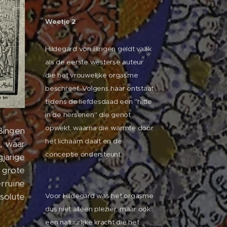
Weetje 2
Hildegard von Bingen geldt vaak
als de eerste westerse auteur
die het vrouwelijke orgasme
beschreef. Volgens haar ontstaat
tijdens de liefdesdaad een "hitte
in de hersenen" die genot
opwekt, waarna die warmte door
Bingen
het lichaam daalt en de
g
, waar
conceptie ondersteunt.
jarige
grote
rruïne
solute
Voor Hildegard was het orgasme
dus niet alleen plezier, maar ook
een natuurlijke kracht die het