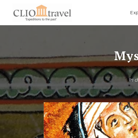
Exp
Mys
In 