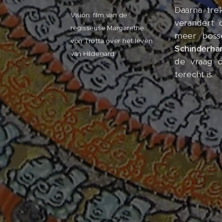
Daarna tre
Vision: film van de
verandert 
regisseuse Margarethe
meer boss
von Trotta over het leven
Schinderha
van Hildegard
de vraag o
terecht is.