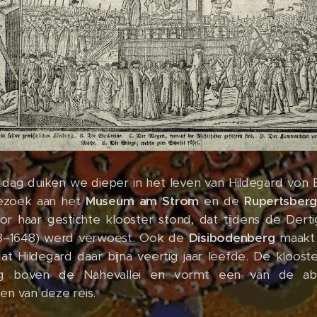
ag duiken we dieper in het leven van Hildegard von 
ezoek aan het
Museum am Strom
en de
Rupertsber
or haar gestichte klooster stond, dat tijdens de Dertig
18–1648) werd verwoest. Ook de
Disibodenberg
maakt 
at Hildegard daar bijna veertig jaar leefde. De klooste
tig boven de Nahevallei en vormt een van de ab
n van deze reis.