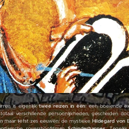
reis is eigenlijk
twee reizen in één
: een boeiende ex
otaal verschillende persoonlijkheden, gescheiden do
van maar liefst zes eeuwen: de mystieke
Hildegard von 
endarische rovershoofdman
Schinderhannes
. Tegelijk