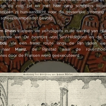
op de rots zat en met haar zang schippers beto
rloren zij hun aandacht voor de gevaarlijke stroming
 scheepsrampen tot gevolg.
m Rhein
stappen we vervolgens in de wereld van Hil
bezoek aan
De beentjes van Sint-Hildegard
en de hu
bdij
. Via een fraaie route langs de Rijn rijden w
en naar
Mainz
, de Rijnstad waar de rovershoo
nnes door de Fransen werd geëxecuteerd.