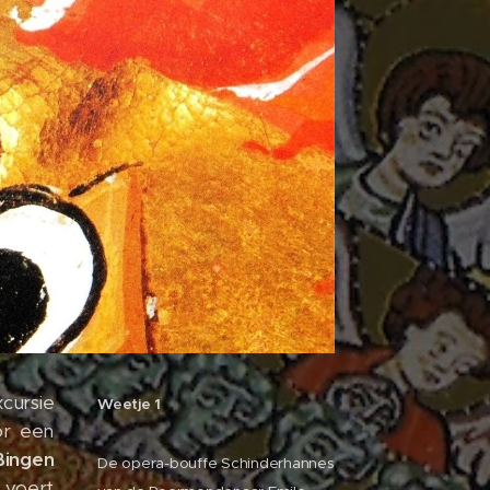
cursie
Weetje 1
or een
Bingen
De opera-bouffe Schinderhannes
 voert