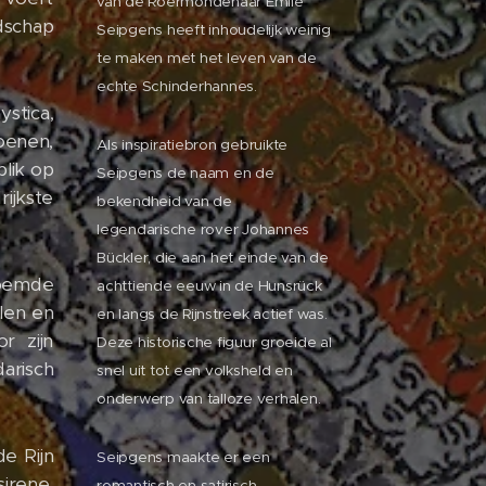
van de Roermondenaar Emile
dschap
Seipgens heeft inhoudelijk weinig
te maken met het leven van de
echte Schinderhannes.
stica,
oenen,
Als inspiratiebron gebruikte
blik op
Seipgens de naam en de
rijkste
bekendheid van de
legendarische rover Johannes
Bückler, die aan het einde van de
roemde
achttiende eeuw in de Hunsrück
llen en
en langs de Rijnstreek actief was.
r zijn
Deze historische figuur groeide al
arisch
snel uit tot een volksheld en
onderwerp van talloze verhalen.
e Rijn
Seipgens maakte er een
irene,
romantisch en satirisch