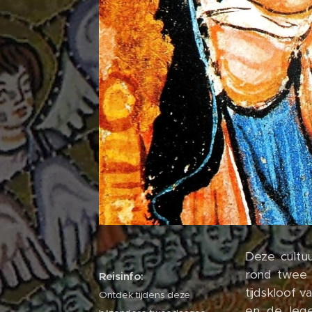
Deze cultuur
rond twee t
Reisinfo:
tijdskloof 
Ontdek tijdens deze
en de leg