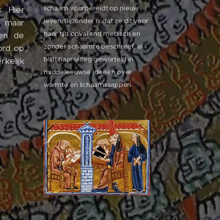
lichaam voorbereidt op nieuw
. Hier
leven. Bijzonder is dat ze dit voor
, maar
haar tijd opvallend medisch en
en de
zonder schaamte beschreef, al
ord op
blijft haar uitleg geworteld in
rkelijk
middeleeuwse ideeën over
warmte en lichaamssappen.