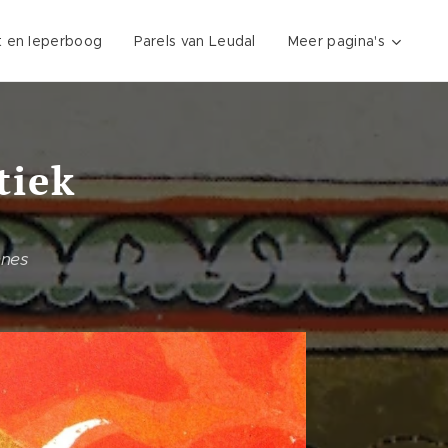
t en Ieperboog
Parels van Leudal
Meer pagina's
tiek
nnes