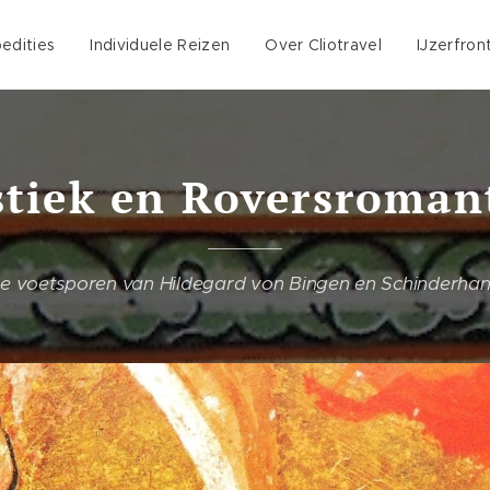
edities
Individuele Reizen
Over Cliotravel
IJzerfron
tiek en Roversroman
de voetsporen van Hildegard von Bingen en Schinderha