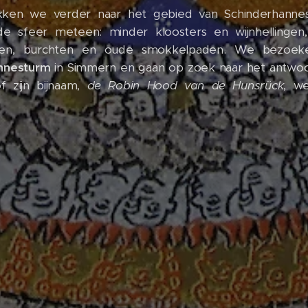
kken we verder naar het gebied van Schinderhannes
de sfeer meteen: minder kloosters en wijnhellingen
en, burchten en oude smokkelpaden. We bezoek
nnesturm
in Simmern en gaan op zoek naar het antwo
f zijn bijnaam,
de Robin Hood van de Hunsrück
, we