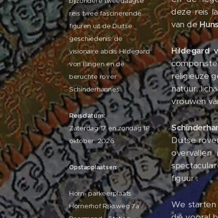
bijzondere tweedaagse
deze reis l
reis twee fascinerende
van de
Hun
figuren uit de Duitse
geschiedenis: de
Hildegard 
visionaire abdis Hildegard
componiste
von Bingen en de
religieuze 
beruchte rover
natuur, lich
Schinderhannes.
vrouwen va
Reisdatum:
Schinderha
Zaterdag 17 en zondag 18
Duitse rover
oktober 2026
overvallen
spectaculai
Opstapplaatsen:
figuur .
Horn- parkeerplaats
We starten
Hornerhof Rijksweg 7a
die vooral 