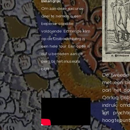
Belangrijk:
Om aan deze excursie
deel te nemen is een
beperke conditie
voldoende. Echter de klim
op de Disibodenberg is
een hele tour. Een optie is
dat u beneden aan de
berg bij het museum
blijft.
De tweede d
met een b
ooit het do
Oorlog (16
indruk, omd
ligt prach
hoogtepunte