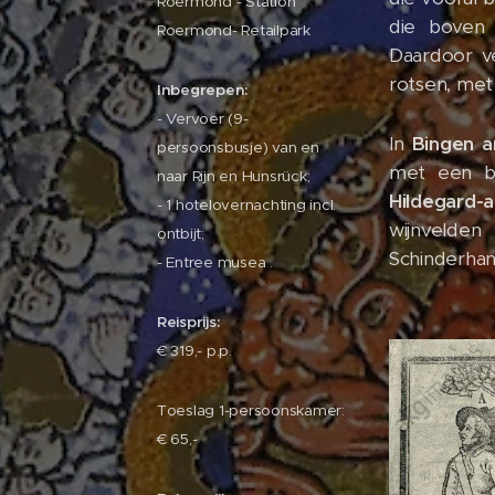
Roermond - Station
die boven 
Roermond- Retailpark
Daardoor ve
rotsen, met
Inbegrepen:
- Vervoer (9-
In
Bingen a
persoonsbusje) van en
met een 
naar Rijn en Hunsrück;
Hildegard-a
- 1 hotelovernachting incl.
wijnveld
ontbijt;
Schinderha
- Entree musea .
Reisprijs:
€ 319,- p.p.
Toeslag 1-persoonskamer:
€ 65,-