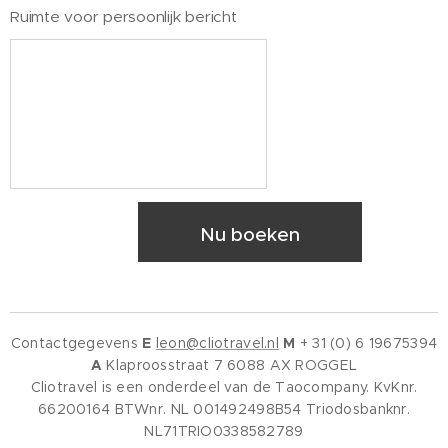
Ruimte voor persoonlijk bericht
Nu boeken
Contactgegevens
E
leon@cliotravel.nl
M
+ 31 (0) 6 19675394
A
Klaproosstraat 7 6088 AX ROGGEL
Cliotravel is een onderdeel van de Taocompany. KvKnr.
66200164 BTWnr. NL 001492498B54 Triodosbanknr.
NL71TRIO0338582789